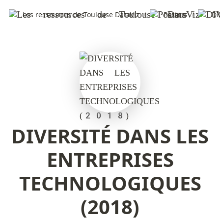
Les ressources de Toulouse DataViz
/
Posters
/
DI
DIVERSITÉ DANS LES
ENTREPRISES
TECHNOLOGIQUES
(2018)