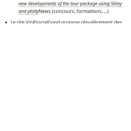
new developments of the tour package using Shiny 
and plotly
News (concours, formations, ...)
Le site 
Viz4SocialGood
 propose régulièrement des 
challenges de visualisation particulièrement utiles 
puisqu'il s'agit d'utiliser des données d'ONG (Unicef, 
etc.), de les explorer afin d'en extraire des 
informations, des histoires, des idées  restituées 
sous forme d'un ou plusieurs graphiques.  Les 
concours ont lieu régulièrement, se déroulent en 
temps limité et regroupent des passionnés, comme 
des débutants pour une oeuvre utile. 
E-learning et 
MOOCs
La rentrée est une bonne occasion pour reprendre le 
chemin des classes virtuelles. Une petite sélection: