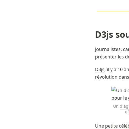
\LARGE\col
———
——————
D3js sou
Journalistes, c
présenter les d
D3js
, il y a 10
révolution dans
Un 
diag
gâ
Une petite célé