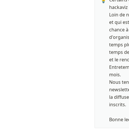
hackaviz 
Loin de n
et qui e
chance à 
d'organis
temps plu
temps de 
et le ren
Entretem
mois.

Nous teno
newslette
la diffus
inscrits. 

Bonne lec