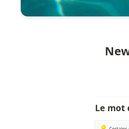
News
Le mot 
💡
Certains 