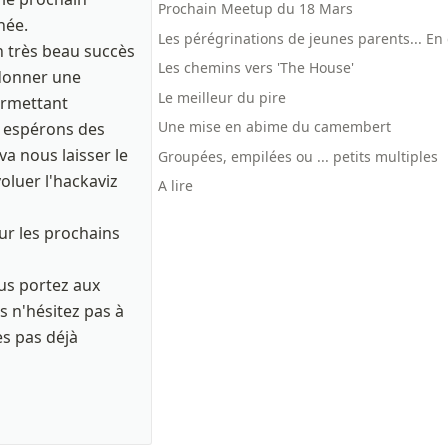
Prochain Meetup du 18 Mars
ée. 

Les pérégrinations de jeunes parents... En 
n très beau succès 
Les chemins vers 'The House'
donner une 
Le meilleur du pire
ermettant 
Une mise en abime du camembert
s espérons des 
a nous laisser le 
Groupées, empilées ou ... petits multiples
luer l'hackaviz 
A lire
 les prochains 
us portez aux 
 n'hésitez pas à 
es pas déjà 