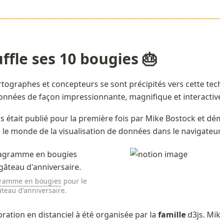
or{orange}
—————————————
————————————————————————
ffle ses 10 bougies 🎂
artographes et concepteurs se sont précipités vers cette tec
onnées de façon impressionnante, magnifique et interactive
 ans était publié pour la première fois par Mike Bostock et dé
 le monde de la visualisation de données dans le navigateur
ramme en bougies
 pour le 
teau d'anniversaire. 
bration en 
distanciel
 à été organisée par la 
famille
 d3js. Mi