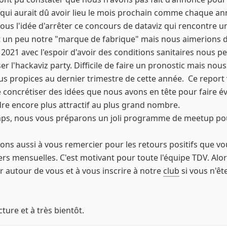
qui aurait dû avoir lieu le mois prochain comme chaque ann
ous l'idée d'arrêter ce concours de dataviz qui rencontre u
st un peu notre "marque de fabrique" mais nous aimerions 
2021 avec l'espoir d'avoir des conditions sanitaires nous p
er l'hackaviz party. Difficile de faire un pronostic mais nou
s propices au dernier trimestre de cette année.  Ce report v
concrétiser des idées que nous avons en tête pour faire évo
dre encore plus attractif au plus grand nombre.

ps, nous vous préparons un joli programme de meetup pour
ns aussi à vous remercier pour les retours positifs que vo
rs mensuelles. C'est motivant pour toute l'équipe TDV. Alors
er autour de vous et à vous inscrire à notre 
club
 si vous n'êt
ture et à très bientôt.  