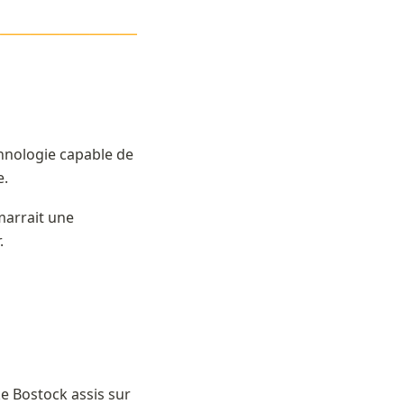
——————————————
——-
hnologie capable de 
. 
marrait une 
. 
ke Bostock assis sur 