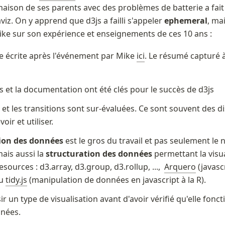
 maison de ses parents avec des problèmes de batterie a fait
aviz. On y apprend que d3js a failli s'appeler 
ephemeral
, ma
ike sur son expérience et enseignements de ces 10 ans :
le écrite après l'événement par Mike 
ici
. Le résumé capturé à 
 et la documentation ont été clés pour le succès de d3js
 et les transitions sont sur-évaluées. Ce sont souvent des dist
oir et utiliser.
ion des données
 est le gros du travail et pas seulement le n
is aussi la 
structuration des données
 permettant la visu
sources : d3.array, d3.group, d3.rollup, ...,  
Arquero
 (javasc
u 
tidy.js
 (manipulation de données en javascript à la R).
r un type de visualisation avant d'avoir vérifié qu'elle fonct
nées. 