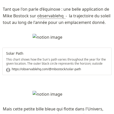
Tant que l'on parle d’équinoxe : une belle application de 
Mike Bostock sur 
observablehq  
-  la trajectoire du soleil  
tout au long de l'année pour un emplacement donné. 
Solar Path
This chart shows how the Sun's path varies throughout the year for the
given location. The outer black circle represents the horizon; outside
this circle, the Sun is below the horizon. The radiating lines represent
https://observablehq.com/@mbostock/solar-path
azimuth; for example, 0° azimuth means that the Sun is due North.
Mais cette petite bille bleue qui flotte dans l'Univers, 