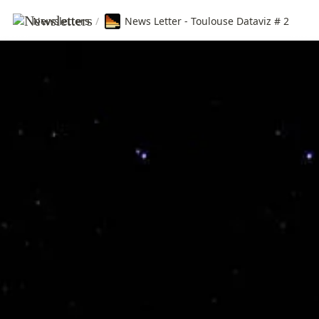
Newsletters
/
News Letter - Toulouse Dataviz # 2