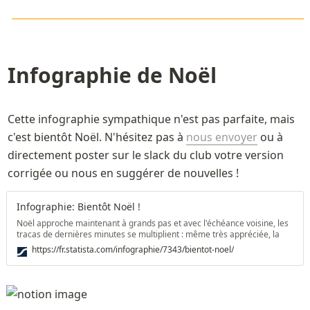
\LARGE\color{orange}
—————————————
———————————————————————
Infographie de Noël
Cette infographie sympathique n'est pas parfaite, mais 
c'est bientôt Noël. N'hésitez pas à 
nous envoyer
ou à 
directement poster sur le slack du club votre version 
corrigée ou nous en suggérer de nouvelles ! 
Infographie: Bientôt Noël !
Noël approche maintenant à grands pas et avec l'échéance voisine, les
tracas de dernières minutes se multiplient : même très appréciée, la
fête est en effet synonyme de stress pour près de 30 % des Français.
https://fr.statista.com/infographie/7343/bientot-noel/