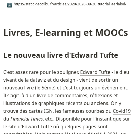
pèle mêle en tête. Un peu de technique, comme la technologie Lidar et
https://static.geotribu.fr/articles/2020/2020-09-20_tutorial_aerialod/
sa capacité à générer des modèles numériques de terrain (MNT).
Livres, E-learning et 
MOOCs
Le nouveau livre d'Edward Tufte
C'est assez rare pour le souligner, 
Edward Tufte
 - le dieu 
vivant de la dataviz et du design - vient de sortir un 
nouveau livre (le 5ème) et c'est toujours un évènement. 
Il s'agit là d'un livre de commentaires, réflexions et 
illustrations de graphiques récents ou anciens. On y 
trouve des cartes IGN, les fameuses courbes du 
Covid19 
du 
Financial Times
, etc.. Disponible pour l'instant que sur 
le site d'Edward Tufte où quelques pages sont 