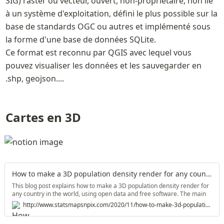
SIG) raster ou vecteur, ouvert, non-propriétaire, non lié 
à un système d'exploitation, défini le plus possible sur la 
base de standards OGC ou autres et implémenté sous 
la forme d'une base de données SQLite.

Ce format est reconnu par QGIS avec lequel vous 
pouvez visualiser les données et les sauvegarder en 
.shp, geojson.... 
Cartes en 3D
How to make a 3D population density render for any country in the world
This blog post explains how to make a 3D population density render for
any country in the world, using open data and free software. The main
tool I'll use ( Aerialod) is Windows-only at the moment, but it is amazing.
http://www.statsmapsnpix.com/2020/11/how-to-make-3d-population-density.html