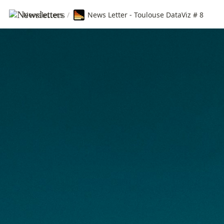
Newsletters
/
News Letter - Toulouse DataViz # 8