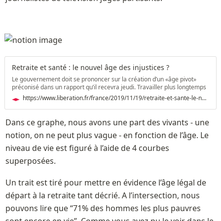
Retraite et santé : le nouvel âge des injustices ?
Le gouvernement doit se prononcer sur la création d’un «âge pivot»
préconisé dans un rapport qu’il recevra jeudi. Travailler plus longtemps
? Pas si simple quand on prend en compte les inégalités sociales
https://www.liberation.fr/france/2019/11/19/retraite-et-sante-le-nouvel-age-des-injustices_1764409/
en termes sanitaires et de durée de la vie.
Dans ce graphe, nous avons une part des vivants - une 
notion, on ne peut plus vague - en fonction de l’âge. Le 
niveau de vie est figuré à l’aide de 4 courbes 
superposées. 
Un trait est tiré pour mettre en évidence l’âge légal de 
départ à la retraite tant décrié. A l’intersection, nous 
pouvons lire que “71% des hommes les plus pauvres 