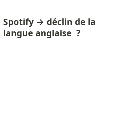
Spotify → déclin de la 
langue anglaise  ?  
L’année dernière, “The Economist” a publié une dataviz 
interactive qui nous plonge dans les meilleurs hits de 
Spotify des 5 dernières années, dans 70 pays différents. 
Il s’agit d'un grand projet de données, lancé par la data 
journaliste Dolly Setton, qui étudie le rôle de la langue 
sur la plateforme Spotify. 

Cette dataviz impressionnante a remporté un prix lors 
du concours organisé par “Information is Beautiful” lors 
de son édition de 2022.  