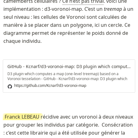
camemberts cellulaires ? 
Ce n’est pas trivial
. voici une 
implémentation : d3-voronoi-map. C’est un 
treemap 
à un 
seul niveau : les cellules de Voronoi sont calculées de 
manière à se placer dans un polygone, ici un cercle. Ce 
diagramme permet de représenter le poids donné de 
chaque individu.
GitHub - Kcnarf/d3-voronoi-map: D3 plugin which computes a map (one-level treemap) based on a Voronoi tesselation
D3 plugin which computes a map (one-level treemap) based on a
Voronoi tesselation - GitHub - Kcnarf/d3-voronoi-map: D3 plugin which
computes a map (one-level treemap) based on a Voronoi tesselation
https://github.com/Kcnarf/d3-voronoi-map
Franck LEBEAU 
récidive avec un voronoi à deux niveaux 
pour grouper les individus par catégorie.  Consécration 
: c’est cette librairie qui a été utilisée pour générer la 