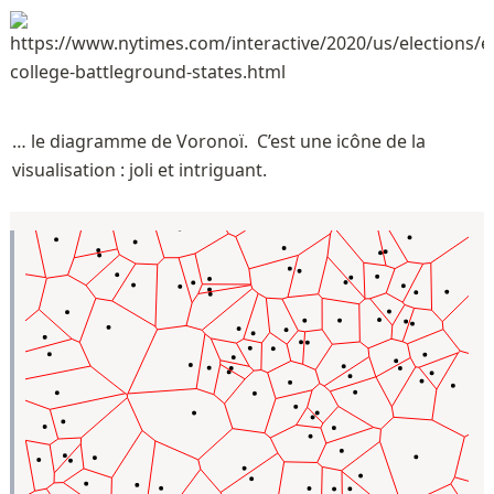
… le diagramme de Voronoï.  C’est une icône de la 