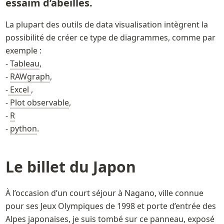
essaim d’abeilles. 
La plupart des outils de data visualisation intègrent la 
possibilité de créer ce type de diagrammes, comme par 
exemple : 

- 
Tableau
,

- 
RAWgraph
,

-
 Excel 
,

- 
Plot observable
, 

- 
R
- 
python
. 
Le billet du J
apon
À l’occasion d’un court séjour à Nagano, ville connue 
pour ses Jeux Olympiques de 1998 et porte d’entrée des 
Alpes japonaises, je suis tombé sur ce panneau, exposé 