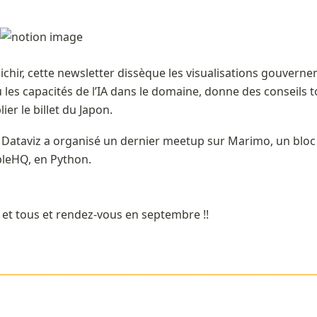
ichir, cette newsletter dissèque les visualisations gouverne
 les capacités de l’IA dans le domaine, donne des conseils t
ier le billet du Japon. 
 Dataviz a organisé un dernier meetup sur Marimo, un bloc n
leHQ, en Python. 
s et tous et rendez-vous en septembre !!
or{orange}
—————————————
————————————————————————