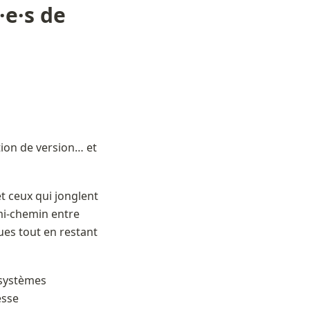
e·s de 
tion de version… et 
 ceux qui jonglent 
mi-chemin entre 
es tout en restant 
systèmes 
sse 