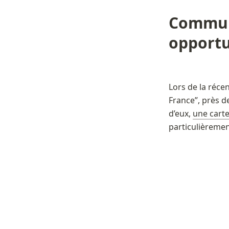
Communi
opport
Lors de la réce
France”, près d
d’eux, 
une carte