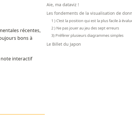
Aïe, ma dataviz !
Les fondements de la visualisation de don
1 ) C’est la position qui est la plus facile à évalu
2 ) Ne pas jouer au jeu des sept erreurs
mentales récentes, 
3) Préférer plusieurs diagrammes simples
oujours bons à 
Le Billet du Japon
ote interactif 
——————————————
——-