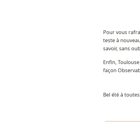
Pour vous rafra
teste à nouveau
savoir, sans oubl
Enfin, Toulouse
façon Observab
Bel été à toute
\LARGE\col
———
——————